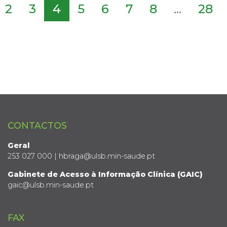
2
3
4
5
6
7
8
...
28
CONTACTOS
Geral
253 027 000 | hbraga@ulsb.min-saude.pt
Gabinete de Acesso à Informação Clínica (GAIC)
gaic@ulsb.min-saude.pt
FAX