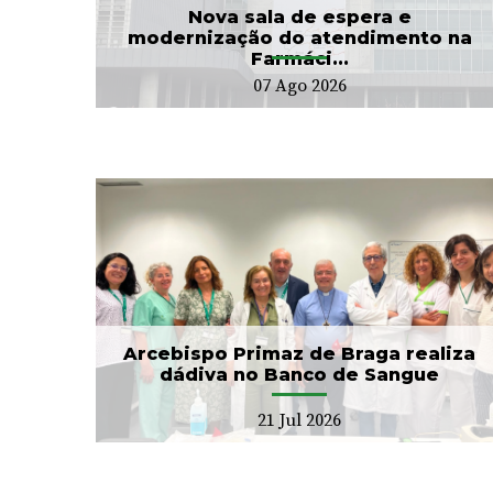
24 Jul 2026
Nova sala de espera e
modernização do atendimento na
Farmáci...
07 Ago 2026
CIM Cávado e ULS Braga
no
arrancam com Conselho
Local de Saúde...
20 Jul 2026
Arcebispo Primaz de Braga realiza
dádiva no Banco de Sangue
21 Jul 2026