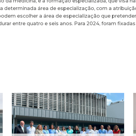
o da medicina, e a formação especializada, que visa ha
a determinada área de especialização, com a atribuição
podem escolher a área de especialização que pretend
durar entre quatro e seis anos. Para 2024, foram fixad
ULS Braga assinalou o Dia
Mundial do Cérebro com
as II Jorna...