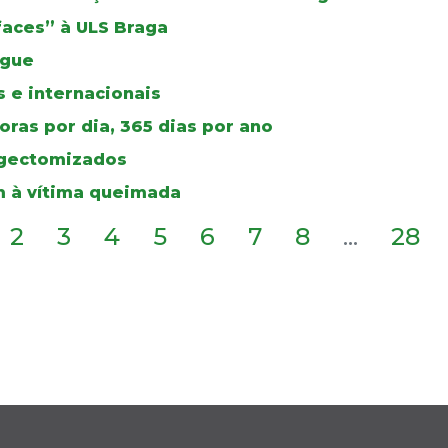
faces” à ULS Braga
ngue
 e internacionais
ras por dia, 365 dias por ano
ingectomizados
 à vítima queimada
2
3
4
5
6
7
8
...
28