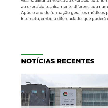
visa habilitar o médico ao exercício autónom
ao exercício tecnicamente diferenciado num
Após o ano de formação geral, os médicos 
internato, embora diferenciado, que poderá 
NOTÍCIAS RECENTES
e
Hospitalização
Domiciliária da ULS Braga
...
já acompanhou mais...