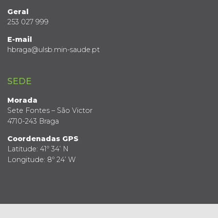
Geral
253 027 999
E-mail
hbraga@ulsb.min-saude.pt
SEDE
Morada
Sete Fontes – São Victor
4710-243 Braga
Coordenadas GPS
Latitude: 41º 34’ N
Longitude: 8º 24’ W