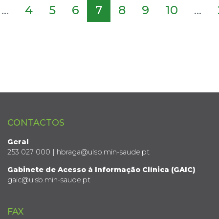
...
4
5
6
7
8
9
10
...
CONTACTOS
Geral
253 027 000 | hbraga@ulsb.min-saude.pt
Gabinete de Acesso à Informação Clínica (GAIC)
gaic@ulsb.min-saude.pt
FAX