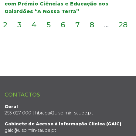
com Prémio Ciências e Educação nos
Galardões “A Nossa Terra”
2
3
4
5
6
7
8
...
28
CONTACTOS
Geral
253 027 000 | hbraga@ulsb.min-saude.pt
Gabinete de Acesso à Informação Clínica (GAIC)
gaic@ulsb.min-saude.pt