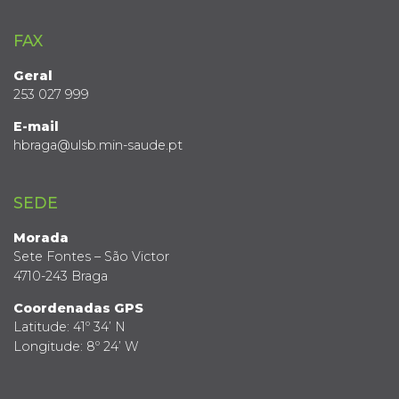
FAX
Geral
253 027 999
E-mail
hbraga@ulsb.min-saude.pt
SEDE
Morada
Sete Fontes – São Victor
4710-243 Braga
Coordenadas GPS
Latitude: 41º 34’ N
Longitude: 8º 24’ W