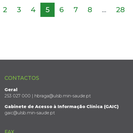
2
3
4
5
6
7
8
...
28
CONTACTOS
Geral
253 027 000 | hbraga@ulsb.min-saude.pt
Gabinete de Acesso à Informação Clínica (GAIC)
gaic@ulsb.min-saude.pt
FAX