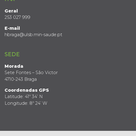
Geral
253 027 999
E-mail
hbraga@ulsb.min-saude.pt
SEDE
Morada
Sete Fontes – São Victor
4710-243 Braga
Coordenadas GPS
Latitude: 41º 34’ N
Longitude: 8º 24’ W