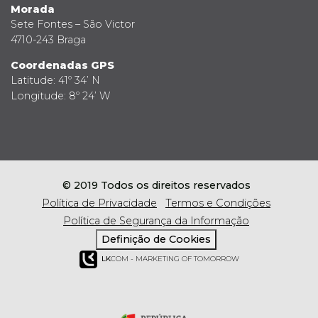
Morada
Sete Fontes – São Victor
4710-243 Braga
Coordenadas GPS
Latitude: 41º 34’ N
Longitude: 8º 24’ W
© 2019 Todos os direitos reservados
Política de Privacidade
Termos e Condições
Política de Segurança da Informação
Definição de Cookies
LK
COM - MARKETING OF TOMORROW