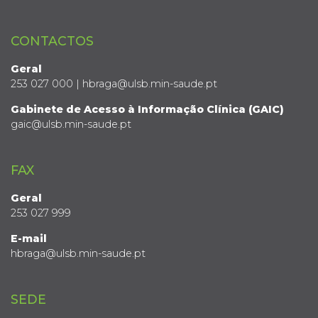
CONTACTOS
Geral
253 027 000 | hbraga@ulsb.min-saude.pt
Gabinete de Acesso à Informação Clínica (GAIC)
gaic@ulsb.min-saude.pt
FAX
Geral
253 027 999
E-mail
hbraga@ulsb.min-saude.pt
SEDE