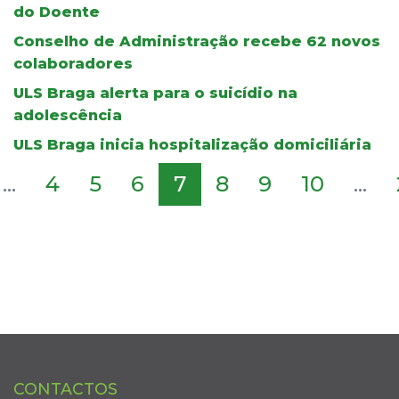
do Doente
Conselho de Administração recebe 62 novos
colaboradores
ULS Braga alerta para o suicídio na
adolescência
ULS Braga inicia hospitalização domiciliária
...
4
5
6
7
8
9
10
...
CONTACTOS