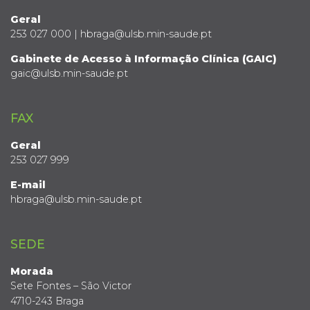
Geral
253 027 000 | hbraga@ulsb.min-saude.pt
Gabinete de Acesso à Informação Clínica (GAIC)
gaic@ulsb.min-saude.pt
FAX
Geral
253 027 999
E-mail
hbraga@ulsb.min-saude.pt
SEDE
Morada
Sete Fontes – São Victor
4710-243 Braga