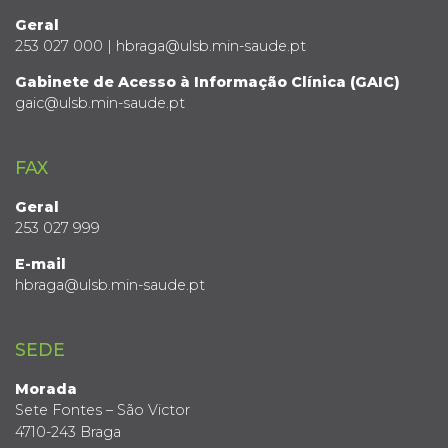
Geral
253 027 000 | hbraga@ulsb.min-saude.pt
Gabinete de Acesso à Informação Clínica (GAIC)
gaic@ulsb.min-saude.pt
FAX
Geral
253 027 999
E-mail
hbraga@ulsb.min-saude.pt
SEDE
Morada
Sete Fontes – São Victor
4710-243 Braga