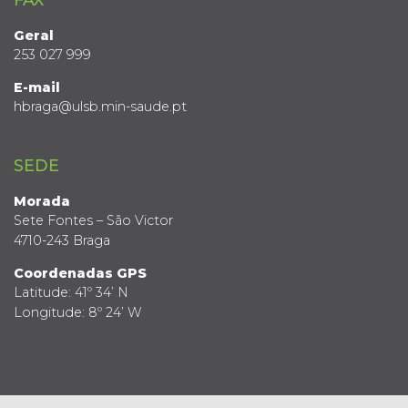
Geral
253 027 999
E-mail
hbraga@ulsb.min-saude.pt
SEDE
Morada
Sete Fontes – São Victor
4710-243 Braga
Coordenadas GPS
Latitude: 41º 34’ N
Longitude: 8º 24’ W