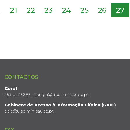
.
21
22
23
24
25
26
27
CONTACTOS
Geral
253 027 000 | hbraga@ulsb.min-saude.pt
Gabinete de Acesso à Informação Clínica (GAIC)
gaic@ulsb.min-saude.pt
FAX