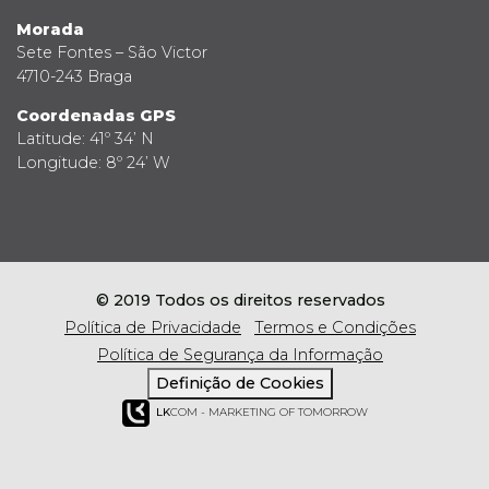
Morada
Sete Fontes – São Victor
4710-243 Braga
Coordenadas GPS
Latitude: 41º 34’ N
Longitude: 8º 24’ W
© 2019 Todos os direitos reservados
Política de Privacidade
Termos e Condições
Política de Segurança da Informação
Definição de Cookies
LK
COM - MARKETING OF TOMORROW