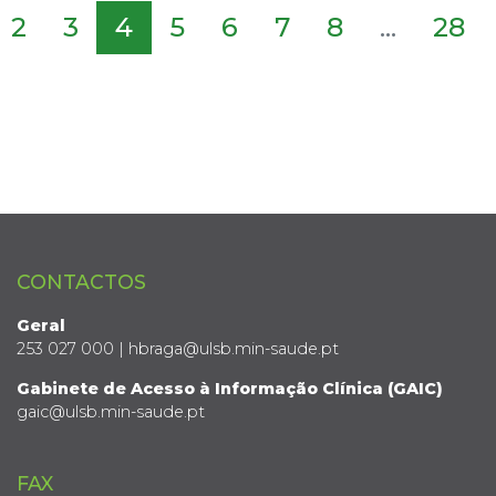
2
3
4
5
6
7
8
...
28
CONTACTOS
Geral
253 027 000 | hbraga@ulsb.min-saude.pt
Gabinete de Acesso à Informação Clínica (GAIC)
gaic@ulsb.min-saude.pt
FAX