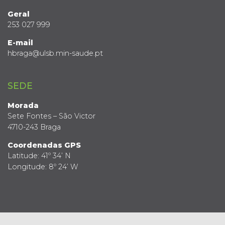
Geral
253 027 999
E-mail
hbraga@ulsb.min-saude.pt
SEDE
Morada
Sete Fontes – São Victor
4710-243 Braga
Coordenadas GPS
Latitude: 41º 34’ N
Longitude: 8º 24’ W