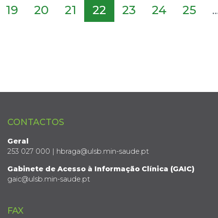
19
20
21
22
23
24
25
..
CONTACTOS
Geral
253 027 000 | hbraga@ulsb.min-saude.pt
Gabinete de Acesso à Informação Clínica (GAIC)
gaic@ulsb.min-saude.pt
FAX