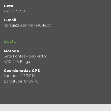
Geral
253 027 999
E-mail
hbraga@ulsb.min-saude.pt
SEDE
Morada
Sete Fontes – São Victor
4710-243 Braga
Coordenadas GPS
Latitude: 41º 34’ N
Longitude: 8º 24’ W