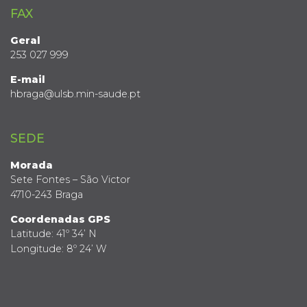
FAX
Geral
253 027 999
E-mail
hbraga@ulsb.min-saude.pt
SEDE
Morada
Sete Fontes – São Victor
4710-243 Braga
Coordenadas GPS
Latitude: 41º 34’ N
Longitude: 8º 24’ W