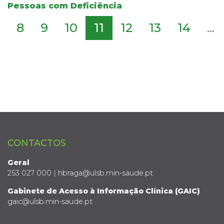
Pessoas com Deficiência
8
9
10
11
12
13
14
...
CONTACTOS
Geral
253 027 000 | hbraga@ulsb.min-saude.pt
Gabinete de Acesso à Informação Clínica (GAIC)
gaic@ulsb.min-saude.pt