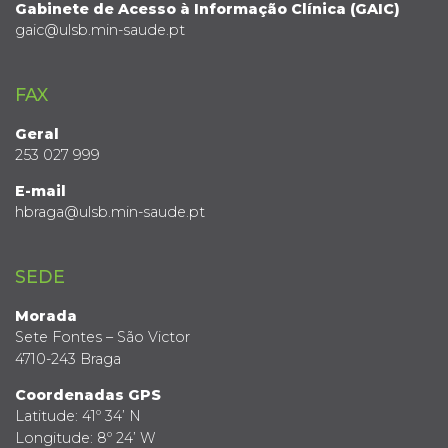
Gabinete de Acesso à Informação Clínica (GAIC)
gaic@ulsb.min-saude.pt
FAX
Geral
253 027 999
E-mail
hbraga@ulsb.min-saude.pt
SEDE
Morada
Sete Fontes – São Victor
4710-243 Braga
Coordenadas GPS
Latitude: 41º 34’ N
Longitude: 8º 24’ W