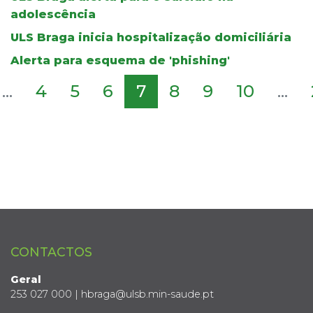
adolescência
ULS Braga inicia hospitalização domiciliária
Alerta para esquema de 'phishing'
...
4
5
6
7
8
9
10
...
CONTACTOS
Geral
253 027 000 | hbraga@ulsb.min-saude.pt