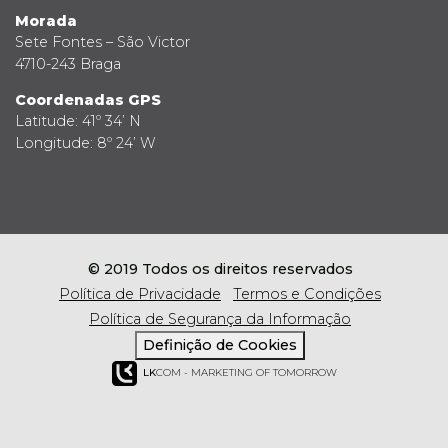
Morada
Sete Fontes – São Victor
4710-243 Braga
Coordenadas GPS
Latitude: 41º 34’ N
Longitude: 8º 24’ W
© 2019 Todos os direitos reservados
Política de Privacidade
Termos e Condições
Política de Segurança da Informação
Definição de Cookies
LK
COM - MARKETING OF TOMORROW