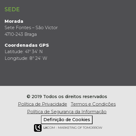
SEDE
Morada
Sete Fontes – São Victor
4710-243 Braga
Coordenadas GPS
Latitude: 41º 34’ N
Longitude: 8º 24’ W
© 2019 Todos os direitos reservados
Política de Privacidade
Termos e Condições
Política de Segurança da Informação
Definição de Cookies
LK
COM - MARKETING OF TOMORROW