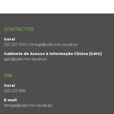
CONTACTOS
Geral
253 027 000 | hbraga@ulsb.min-saude.pt
Gabinete de Acesso à Informação Clínica (GAIC)
gaic@ulsb.min-saude.pt
FAX
Geral
253 027 999
E-mail
hbraga@ulsb.min-saude.pt