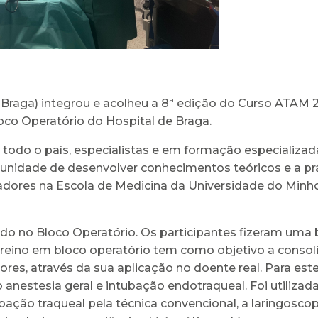
 Braga) integrou e acolheu a 8ª edição do Curso ATAM 
co Operatório do Hospital de Braga.
e todo o país, especialistas e em formação especializad
rtunidade de desenvolver conhecimentos teóricos e a p
adores na Escola de Medicina da Universidade do Minho
 no Bloco Operatório. Os participantes fizeram uma br
reino em bloco operatório tem como objetivo a conso
res, através da sua aplicação no doente real. Para est
anestesia geral e intubação endotraqueal. Foi utilizada
ação traqueal pela técnica convencional, a laringoscopi