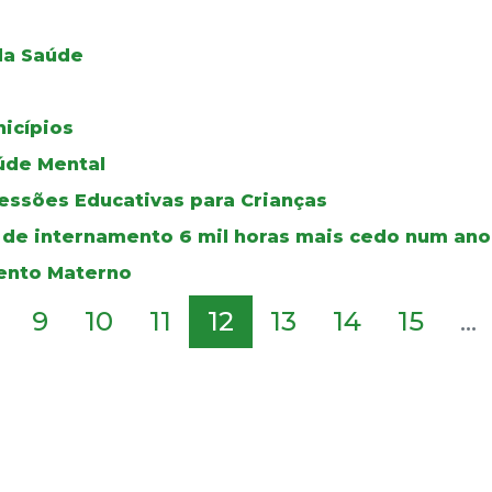
 da Saúde
icípios
aúde Mental
essões Educativas para Crianças
s de internamento 6 mil horas mais cedo num ano
ento Materno
9
10
11
12
13
14
15
...