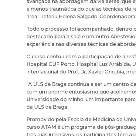
avançada na abordagem da via aérea, que exi
e menos traumática do que as técnicas de r
área”, referiu Helena Salgado, Coordenado
Todo o processo foi acompanhado, dentro d
destacado para a sala e um outro Anestesio
experiência nas diversas técnicas de aborda
O curso contou com a participação de anest
Hospital CUF Porto, Hospital Luz Arrábida, 
internacional do Prof. Dr. Xavier Onrubia, 
“A ULS de Braga continua a ser um centro d
com um enorme entusiasmo que acolhemos n
Universidade do Minho, um importante parce
da ULS de Braga.
Promovido pela Escola de Medicina da Unive
curso ATAM é um programa de pós-graduação
três dias intensivos, os participantes têm a