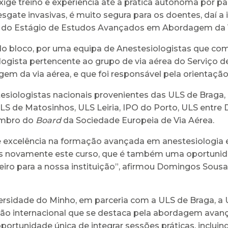
ge treino e experiência até à prática autónoma por pa
esgate invasivas, é muito segura para os doentes, daí 
ra do Estágio de Estudos Avançados em Abordagem da 
o bloco, por uma equipa de Anestesiologistas que co
logista pertencente ao grupo de via aérea do Serviço 
gem da via aérea, e que foi responsável pela orientação
esiologistas nacionais provenientes das ULS de Braga, 
ULS de Matosinhos, ULS Leiria, IPO do Porto, ULS entre
membro do
Board
da Sociedade Europeia de Via Aérea.
e excelência na formação avançada em anestesiologia 
ovamente este curso, que é também uma oportunidade
iro para a nossa instituição”, afirmou Domingos Sous
rsidade do Minho, em parceria com a ULS de Braga, a U
 internacional que se destaca pela abordagem avança
 oportunidade única de integrar sessões práticas, inclu