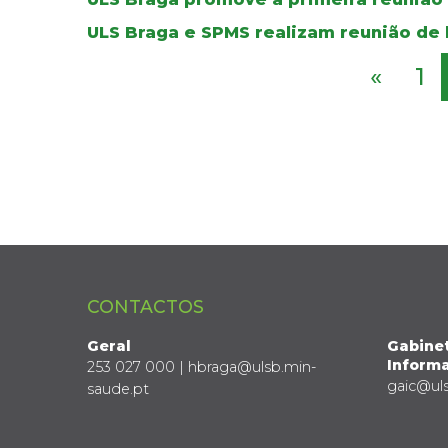
ULS Braga e SPMS realizam reunião de 
«
1
CONTACTOS
Geral
Gabine
Informa
253 027 000 | hbraga@ulsb.min-
gaic@ul
saude.pt