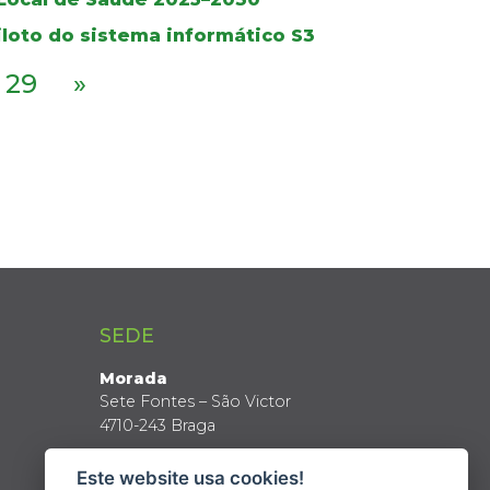
iloto do sistema informático S3
29
»
SEDE
Morada
Sete Fontes – São Victor
4710-243 Braga
Coordenadas GPS
Este website usa cookies!
Latitude: 41º 34’ N