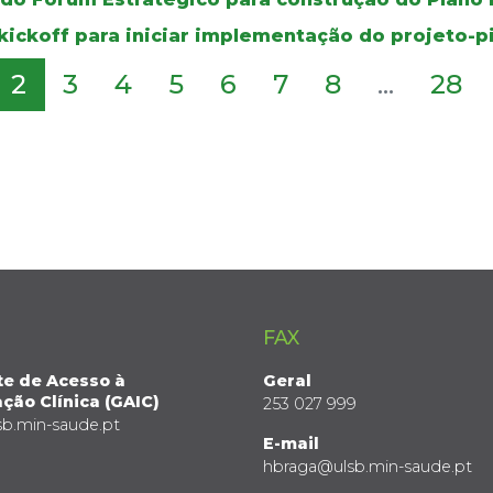
kickoff para iniciar implementação do projeto-p
2
3
4
5
6
7
8
...
28
FAX
te de Acesso à
Geral
ção Clínica (GAIC)
253 027 999
sb.min-saude.pt
E-mail
hbraga@ulsb.min-saude.pt