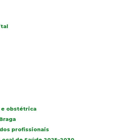
tal
 e obstétrica
 Braga
dos profissionais
 Local de Saúde 2025–2030