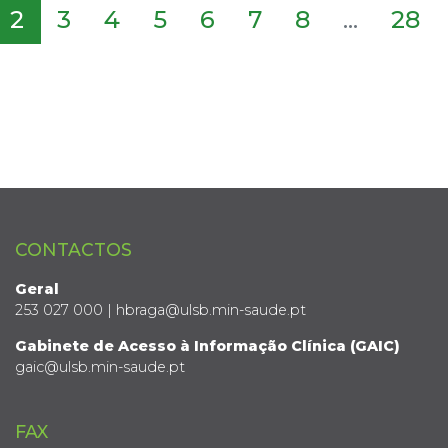
2
3
4
5
6
7
8
...
28
CONTACTOS
Geral
253 027 000 | hbraga@ulsb.min-saude.pt
Gabinete de Acesso à Informação Clínica (GAIC)
gaic@ulsb.min-saude.pt
FAX