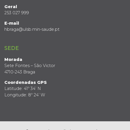
Geral
253 027 999
E-mail
hbraga@ulsb.min-saude.pt
SEDE
Morada
Sete Fontes – São Victor
4710-243 Braga
Coordenadas GPS
Latitude: 41º 34’ N
Longitude: 8º 24’ W