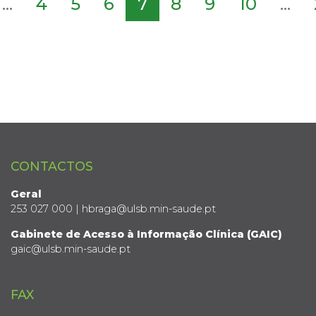
...
4
5
6
7
8
9
10
...
CONTACTOS
Geral
253 027 000 | hbraga@ulsb.min-saude.pt
Gabinete de Acesso à Informação Clínica (GAIC)
gaic@ulsb.min-saude.pt
FAX