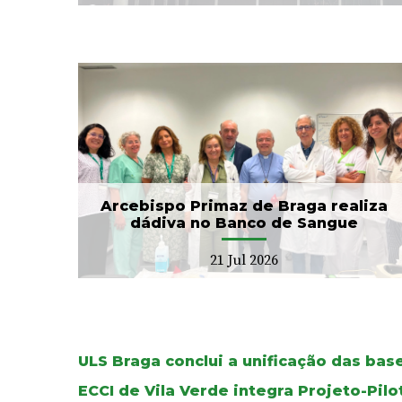
CIM Cávado e ULS Braga
no
arrancam com Conselho
Local de Saúde...
20 Jul 2026
Arcebispo Primaz de Braga realiza
dádiva no Banco de Sangue
21 Jul 2026
ULS Braga conclui a unificação das ba
ECCI de Vila Verde integra Projeto-Pil