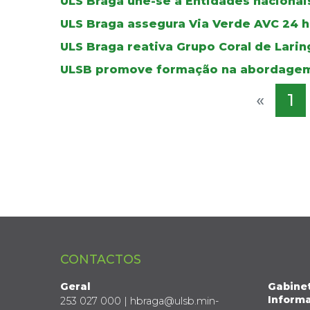
ULS Braga une-se a Entidades nacionais
ULS Braga assegura Via Verde AVC 24 ho
ULS Braga reativa Grupo Coral de Lar
ULSB promove formação na abordagem
«
1
CONTACTOS
Geral
Gabine
Informa
253 027 000 | hbraga@ulsb.min-