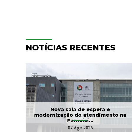
NOTÍCIAS RECENTES
e
Hospitalização
Domiciliária da ULS Braga
...
já acompanhou mais...
24 Jul 2026
Nova sala de espera e
modernização do atendimento na
Farmáci...
07 Ago 2026