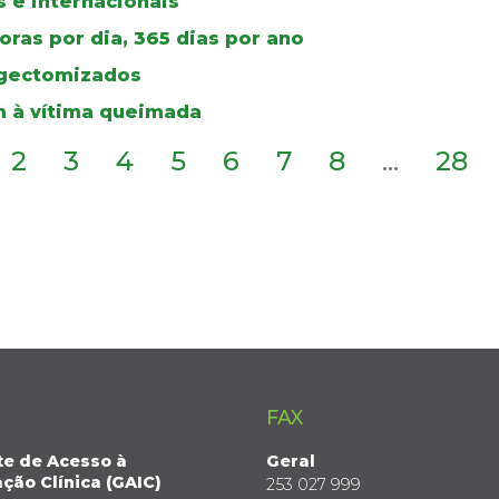
 e internacionais
ras por dia, 365 dias por ano
ingectomizados
 à vítima queimada
2
3
4
5
6
7
8
...
28
FAX
te de Acesso à
Geral
ção Clínica (GAIC)
253 027 999