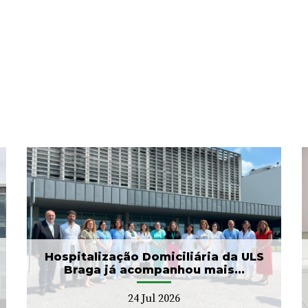
ULS Braga assinalou o Dia
Mundial do Cérebro com
as II Jorna...
22 Jul 2026
Hospitalização Domiciliária da ULS
Braga já acompanhou mais...
24 Jul 2026