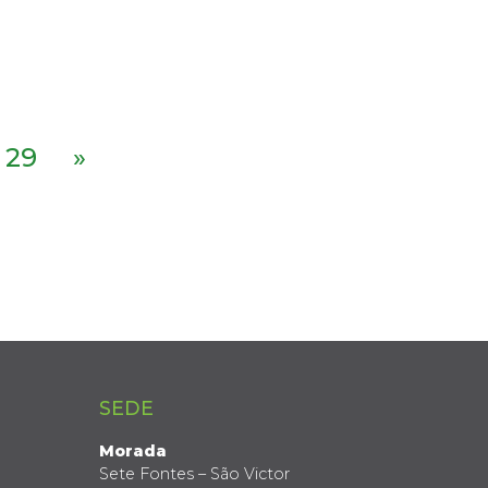
29
»
SEDE
Morada
Sete Fontes – São Victor