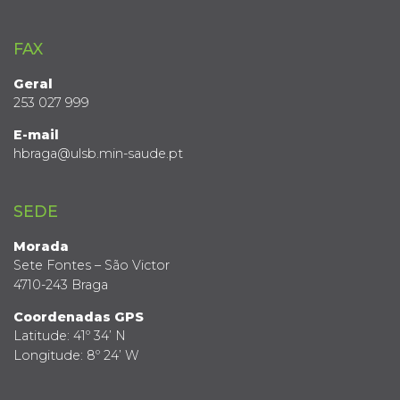
FAX
Geral
253 027 999
E-mail
hbraga@ulsb.min-saude.pt
SEDE
Morada
Sete Fontes – São Victor
4710-243 Braga
Coordenadas GPS
Latitude: 41º 34’ N
Longitude: 8º 24’ W