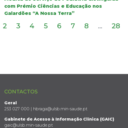
com Prémio Ciências e Educação nos
Galardões “A Nossa Terra”
2
3
4
5
6
7
8
...
28
CONTACTOS
Geral
253 027 000 | hbraga@ulsb.min-saude.pt
Gabinete de Acesso à Informação Clínica (GAIC)
gaic@ulsb.min-saude.pt