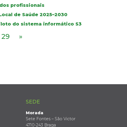
dos profissionais
 Local de Saúde 2025–2030
iloto do sistema informático S3
29
»
SEDE
Morada
Sete Fontes – São Victor
4710-243 Braga