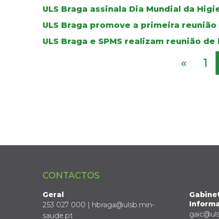
ULS Braga assinala Dia Mundial da Higi
ULS Braga promove a primeira reunião
ULS Braga e SPMS realizam reunião de 
«
1
CONTACTOS
Geral
Gabine
Informa
253 027 000 | hbraga@ulsb.min-
gaic@ul
saude.pt