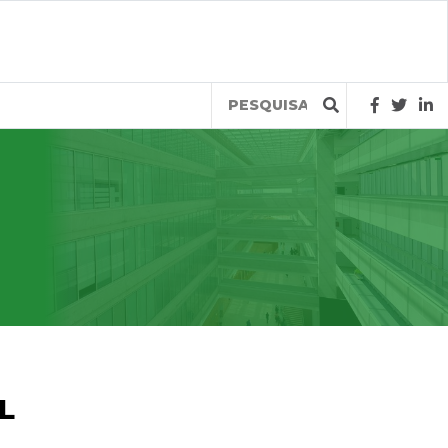
Query
L