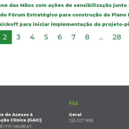
ene das Mãos com ações de sensibilização junto 
 do Fórum Estratégico para construção do Plano
kickoff para iniciar implementação do projeto-p
2
3
4
5
6
7
8
...
28
FAX
te de Acesso à
Geral
ção Clínica (GAIC)
253 027 999
sb.min-saude.pt