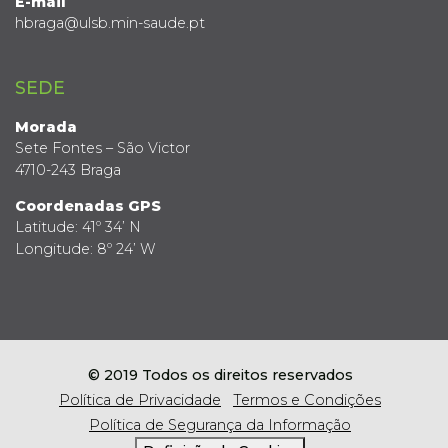
E-mail
hbraga@ulsb.min-saude.pt
SEDE
Morada
Sete Fontes – São Victor
4710-243 Braga
Coordenadas GPS
Latitude: 41º 34’ N
Longitude: 8º 24’ W
© 2019 Todos os direitos reservados
Política de Privacidade
Termos e Condições
Política de Segurança da Informação