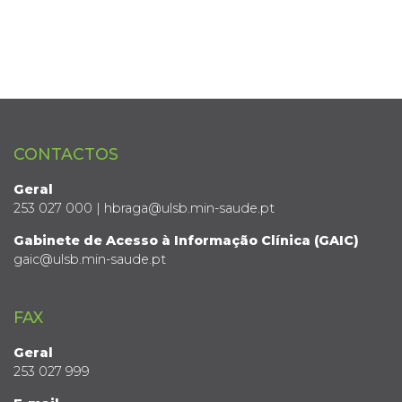
CONTACTOS
Geral
253 027 000 | hbraga@ulsb.min-saude.pt
Gabinete de Acesso à Informação Clínica (GAIC)
gaic@ulsb.min-saude.pt
FAX
Geral
253 027 999