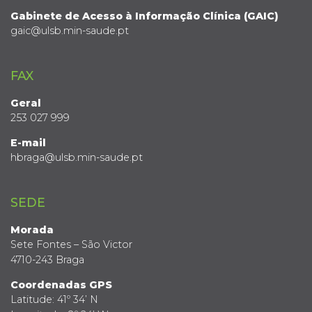
Gabinete de Acesso à Informação Clínica (GAIC)
gaic@ulsb.min-saude.pt
FAX
Geral
253 027 999
E-mail
hbraga@ulsb.min-saude.pt
SEDE
Morada
Sete Fontes – São Victor
4710-243 Braga
Coordenadas GPS
Latitude: 41º 34’ N