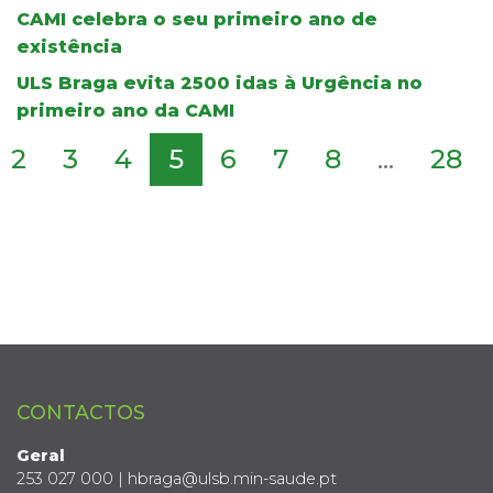
CAMI celebra o seu primeiro ano de
existência
ULS Braga evita 2500 idas à Urgência no
primeiro ano da CAMI
2
3
4
5
6
7
8
...
28
CONTACTOS
Geral
253 027 000 | hbraga@ulsb.min-saude.pt