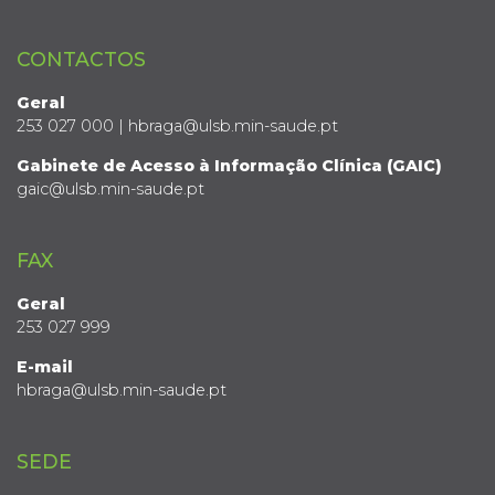
CONTACTOS
Geral
253 027 000 | hbraga@ulsb.min-saude.pt
Gabinete de Acesso à Informação Clínica (GAIC)
gaic@ulsb.min-saude.pt
FAX
Geral
253 027 999
E-mail
hbraga@ulsb.min-saude.pt
SEDE