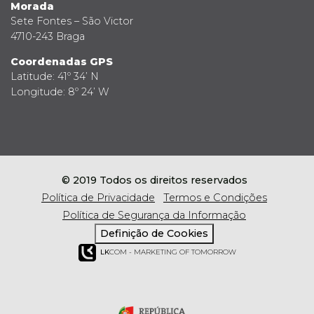
Morada
Sete Fontes – São Victor
4710-243 Braga
Coordenadas GPS
Latitude: 41º 34’ N
Longitude: 8º 24’ W
© 2019 Todos os direitos reservados
Política de Privacidade
Termos e Condições
Política de Segurança da Informação
Definição de Cookies
LK
COM - MARKETING OF TOMORROW