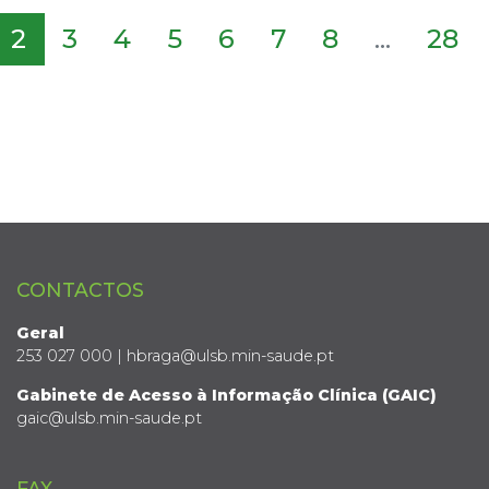
2
3
4
5
6
7
8
...
28
CONTACTOS
Geral
253 027 000 | hbraga@ulsb.min-saude.pt
Gabinete de Acesso à Informação Clínica (GAIC)
gaic@ulsb.min-saude.pt
FAX