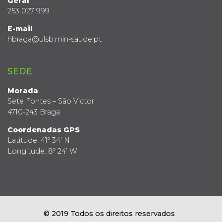
Geral
253 027 999
E-mail
hbraga@ulsb.min-saude.pt
SEDE
Morada
Sete Fontes – São Victor
4710-243 Braga
Coordenadas GPS
Latitude: 41º 34’ N
Longitude: 8º 24’ W
© 2019 Todos os direitos reservados