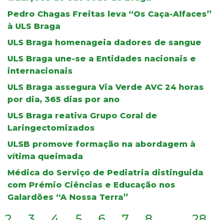
Pedro Chagas Freitas leva “Os Caça-Alfaces”
à ULS Braga
ULS Braga homenageia dadores de sangue
ULS Braga une-se a Entidades nacionais e
internacionais
ULS Braga assegura Via Verde AVC 24 horas
por dia, 365 dias por ano
ULS Braga reativa Grupo Coral de
Laringectomizados
ULSB promove formação na abordagem à
vítima queimada
Médica do Serviço de Pediatria distinguida
com Prémio Ciências e Educação nos
Galardões “A Nossa Terra”
2
3
4
5
6
7
8
...
28