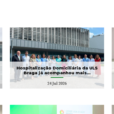
ULS Braga assinalou o Dia
Mundial do Cérebro com
as II Jorna...
22 Jul 2026
Hospitalização Domiciliária da ULS
Braga já acompanhou mais...
24 Jul 2026