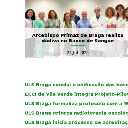
CIM Cávado e ULS Braga
no
arrancam com Conselho
Local de Saúde...
20 Jul 2026
Arcebispo Primaz de Braga realiza
dádiva no Banco de Sangue
21 Jul 2026
ULS Braga conclui a unificação das ba
ECCI de Vila Verde integra Projeto-Pil
ULS Braga formaliza protocolo com a ‘
ULS Braga reforça radioterapia oncoló
ULS Braga inicia processo de acreditaç