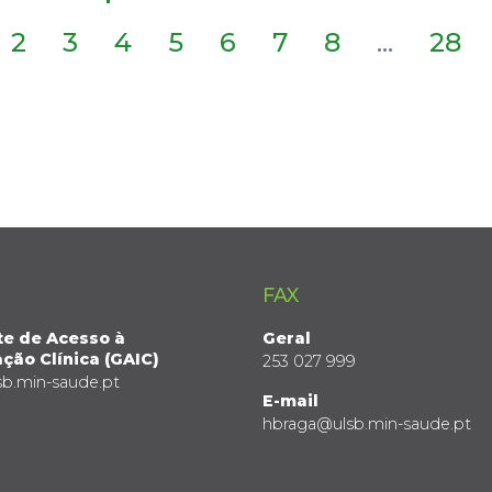
2
3
4
5
6
7
8
...
28
FAX
te de Acesso à
Geral
ção Clínica (GAIC)
253 027 999
sb.min-saude.pt
E-mail
hbraga@ulsb.min-saude.pt