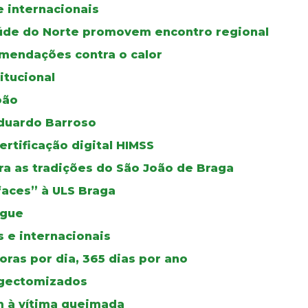
e internacionais
úde do Norte promovem encontro regional
mendações contra o calor
itucional
oão
duardo Barroso
certificação digital HIMSS
a as tradições do São João de Braga
faces” à ULS Braga
ngue
 e internacionais
ras por dia, 365 dias por ano
ingectomizados
 à vítima queimada