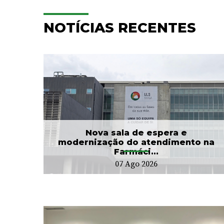
NOTÍCIAS RECENTES
e
Hospitalização
Domiciliária da ULS Braga
...
já acompanhou mais...
24 Jul 2026
Nova sala de espera e
modernização do atendimento na
Farmáci...
07 Ago 2026