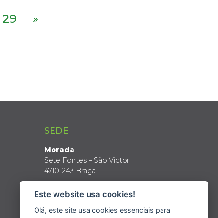
29
»
SEDE
Morada
Sete Fontes – São Victor
4710-243 Braga
Coordenadas GPS
Este website usa cookies!
Latitude: 41º 34’ N
Longitude: 8º 24’ W
Olá, este site usa cookies essenciais para