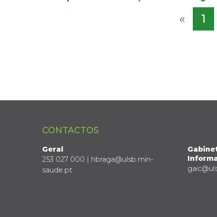
«
1
CONTACTOS
Geral
Gabine
Informa
253 027 000 | hbraga@ulsb.min-
gaic@ul
saude.pt