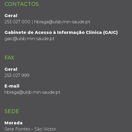
CONTACTOS
Geral
253 027 000 | hbraga@ulsb.min-saude.pt
Gabinete de Acesso à Informação Clínica (GAIC)
gaic@ulsb.min-saude.pt
FAX
Geral
253 027 999
E-mail
hbraga@ulsb.min-saude.pt
SEDE
Morada
Sete Fontes – São Victor