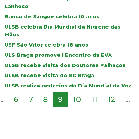
Lanhoso
Banco de Sangue celebra 10 anos
ULSB celebra Dia Mundial da Higiene das
Mãos
USF São Vítor celebra 18 anos
ULS Braga promove I Encontro da EVA
ULSB recebe visita dos Doutores Palhaços
ULSB recebe visita do SC Braga
ULSB realiza rastreios do Dia Mundial da Voz
...
6
7
8
9
10
11
12
...