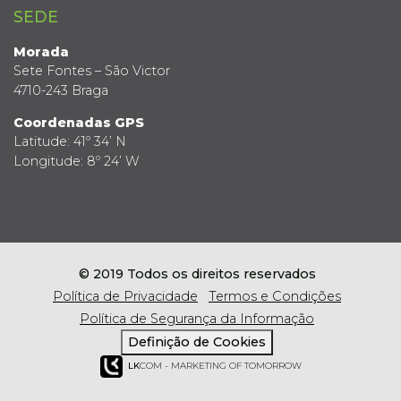
SEDE
Morada
Sete Fontes – São Victor
4710-243 Braga
Coordenadas GPS
Latitude: 41º 34’ N
Longitude: 8º 24’ W
© 2019 Todos os direitos reservados
Política de Privacidade
Termos e Condições
Política de Segurança da Informação
Definição de Cookies
LK
COM - MARKETING OF TOMORROW