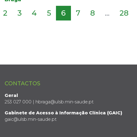
2
3
4
5
6
7
8
...
28
CONTACTOS
Geral
253 027 000 | hbraga@ulsb.min-saude.pt
Gabinete de Acesso à Informação Clínica (GAIC)
gaic@ulsb.min-saude.pt