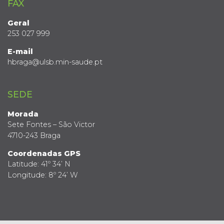
FAX
Geral
253 027 999
E-mail
hbraga@ulsb.min-saude.pt
SEDE
Morada
Sete Fontes – São Victor
4710-243 Braga
Coordenadas GPS
Latitude: 41º 34’ N
Longitude: 8º 24’ W