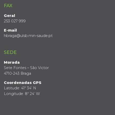
FAX
Geral
253 027 999
E-mail
hbraga@ulsb.min-saude.pt
SEDE
Morada
Sete Fontes – São Victor
4710-243 Braga
Coordenadas GPS
Latitude: 41º 34’ N
Longitude: 8º 24’ W