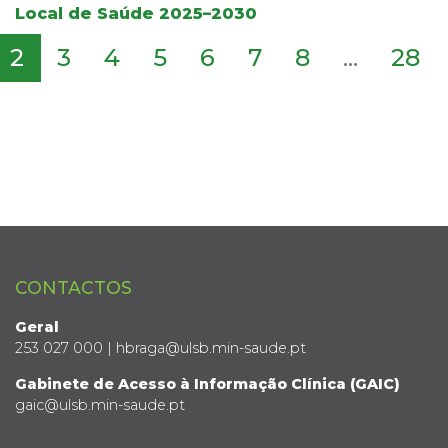
Local de Saúde 2025–2030
2
3
4
5
6
7
8
...
28
CONTACTOS
Geral
253 027 000 | hbraga@ulsb.min-saude.pt
Gabinete de Acesso à Informação Clínica (GAIC)
gaic@ulsb.min-saude.pt