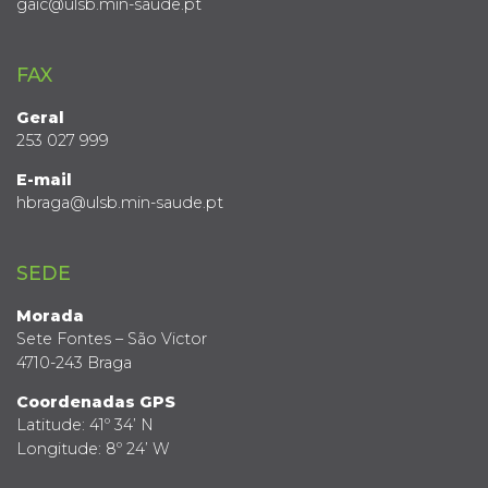
gaic@ulsb.min-saude.pt
FAX
Geral
253 027 999
E-mail
hbraga@ulsb.min-saude.pt
SEDE
Morada
Sete Fontes – São Victor
4710-243 Braga
Coordenadas GPS
Latitude: 41º 34’ N
Longitude: 8º 24’ W