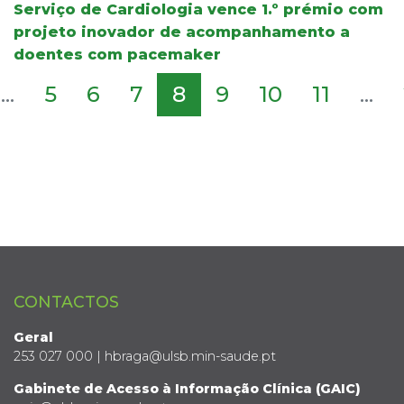
Serviço de Cardiologia vence 1.º prémio com
projeto inovador de acompanhamento a
doentes com pacemaker
...
5
6
7
8
9
10
11
...
CONTACTOS
Geral
253 027 000 | hbraga@ulsb.min-saude.pt
Gabinete de Acesso à Informação Clínica (GAIC)