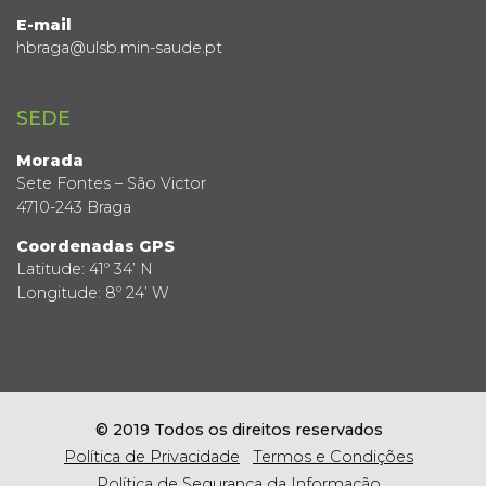
E-mail
hbraga@ulsb.min-saude.pt
SEDE
Morada
Sete Fontes – São Victor
4710-243 Braga
Coordenadas GPS
Latitude: 41º 34’ N
Longitude: 8º 24’ W
© 2019 Todos os direitos reservados
Política de Privacidade
Termos e Condições
Política de Segurança da Informação