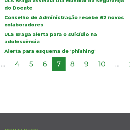
ULS Braga assinala Dia Mundial da Segurança
do Doente
Conselho de Administração recebe 62 novos
colaboradores
ULS Braga alerta para o suicídio na
adolescência
Alerta para esquema de 'phishing'
...
4
5
6
7
8
9
10
...