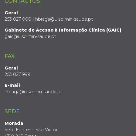
CONTACTOS
Geral
253 027 000 | hbraga@ulsb.min-saude.pt
Gabinete de Acesso à Informação Clínica (GAIC)
gaic@ulsb.min-saude.pt
FAX
Geral
253 027 999
E-mail
hbraga@ulsb.min-saude.pt
SEDE
Morada
Sete Fontes – São Victor