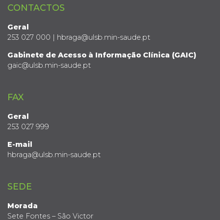
CONTACTOS
Geral
253 027 000 | hbraga@ulsb.min-saude.pt
Gabinete de Acesso à Informação Clínica (GAIC)
gaic@ulsb.min-saude.pt
FAX
Geral
253 027 999
E-mail
hbraga@ulsb.min-saude.pt
SEDE
Morada
Sete Fontes – São Victor