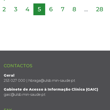
2
3
4
5
6
7
8
...
28
CONTACTOS
Geral
253 027 000 | hbraga@ulsb.min-saude.pt
Gabinete de Acesso à Informação Clínica (GAIC)
gaic@ulsb.min-saude.pt