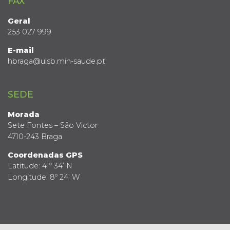
FAX
Geral
253 027 999
E-mail
hbraga@ulsb.min-saude.pt
SEDE
Morada
Sete Fontes – São Victor
4710-243 Braga
Coordenadas GPS
Latitude: 41º 34’ N
Longitude: 8º 24’ W