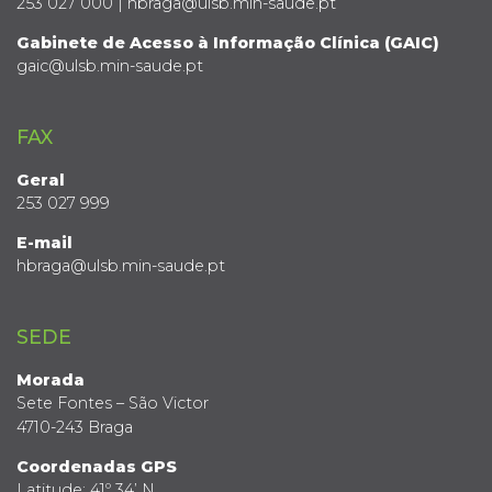
253 027 000 | hbraga@ulsb.min-saude.pt
Gabinete de Acesso à Informação Clínica (GAIC)
gaic@ulsb.min-saude.pt
FAX
Geral
253 027 999
E-mail
hbraga@ulsb.min-saude.pt
SEDE
Morada
Sete Fontes – São Victor
4710-243 Braga
Coordenadas GPS
Latitude: 41º 34’ N