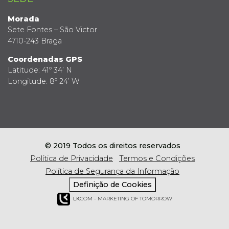
Morada
Sete Fontes – São Victor
4710-243 Braga
Coordenadas GPS
Latitude: 41º 34’ N
Longitude: 8º 24’ W
© 2019 Todos os direitos reservados
Política de Privacidade
Termos e Condições
Política de Segurança da Informação
Definição de Cookies
LK
COM - MARKETING OF TOMORROW