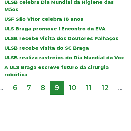
ULSB celebra Dia Mundial da Higiene das
Mãos
USF São Vítor celebra 18 anos
ULS Braga promove I Encontro da EVA
ULSB recebe visita dos Doutores Palhaços
ULSB recebe visita do SC Braga
ULSB realiza rastreios do Dia Mundial da Voz
A ULS Braga escreve futuro da cirurgia
robótica
...
6
7
8
9
10
11
12
...