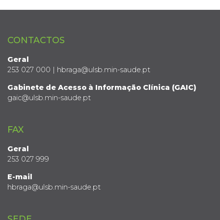
CONTACTOS
Geral
253 027 000 | hbraga@ulsb.min-saude.pt
Gabinete de Acesso à Informação Clínica (GAIC)
gaic@ulsb.min-saude.pt
FAX
Geral
253 027 999
E-mail
hbraga@ulsb.min-saude.pt
SEDE