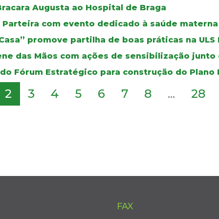
racara Augusta ao Hospital de Braga
da Parteira com evento dedicado à saúde materna
 Casa” promove partilha de boas práticas na ULS
ene das Mãos com ações de sensibilização junto 
 do Fórum Estratégico para construção do Plano
2
3
4
5
6
7
8
...
28
FAX