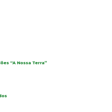
dões “A Nossa Terra”
dos