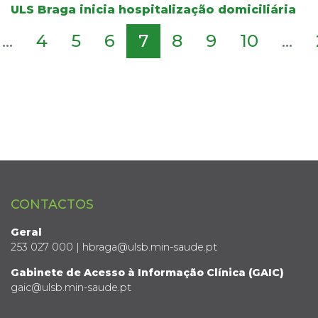
ULS Braga inicia hospitalização domiciliária
...
4
5
6
7
8
9
10
...
CONTACTOS
Geral
253 027 000 | hbraga@ulsb.min-saude.pt
Gabinete de Acesso à Informação Clínica (GAIC)
gaic@ulsb.min-saude.pt