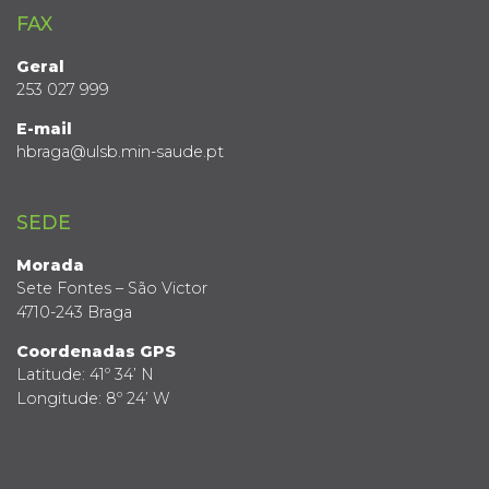
FAX
Geral
253 027 999
E-mail
hbraga@ulsb.min-saude.pt
SEDE
Morada
Sete Fontes – São Victor
4710-243 Braga
Coordenadas GPS
Latitude: 41º 34’ N
Longitude: 8º 24’ W