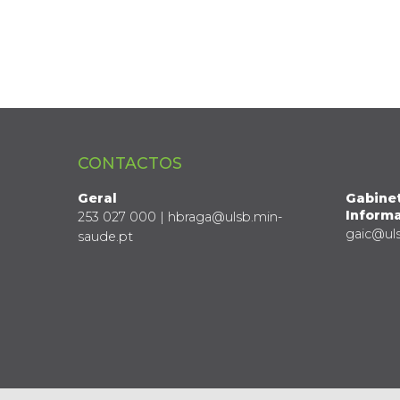
CONTACTOS
Geral
Gabine
Informa
253 027 000 | hbraga@ulsb.min-
gaic@ul
saude.pt