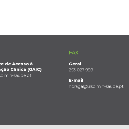
FAX
te de Acesso à
Geral
ção Clínica (GAIC)
253 027 999
sb.min-saude.pt
E-mail
hbraga@ulsb.min-saude.pt