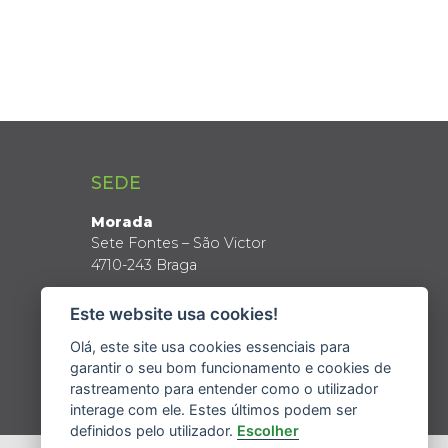
SEDE
Morada
Sete Fontes – São Victor
4710-243 Braga
Coordenadas GPS
Este website usa cookies!
Latitude: 41º 34’ N
Longitude: 8º 24’ W
Olá, este site usa cookies essenciais para
garantir o seu bom funcionamento e cookies de
rastreamento para entender como o utilizador
interage com ele. Estes últimos podem ser
definidos pelo utilizador.
Escolher