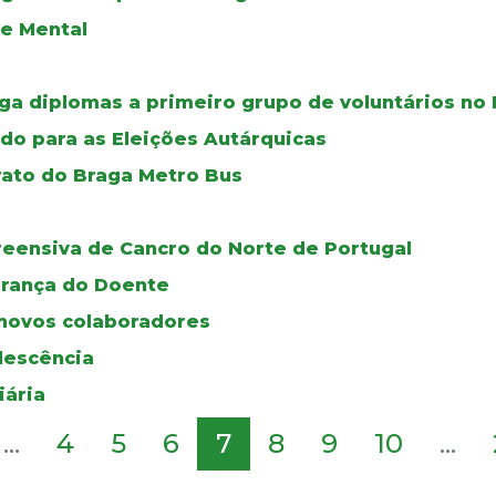
de Mental
ga diplomas a primeiro grupo de voluntários no 
do para as Eleições Autárquicas
rato do Braga Metro Bus
reensiva de Cancro do Norte de Portugal
urança do Doente
novos colaboradores
olescência
iária
...
4
5
6
7
8
9
10
...