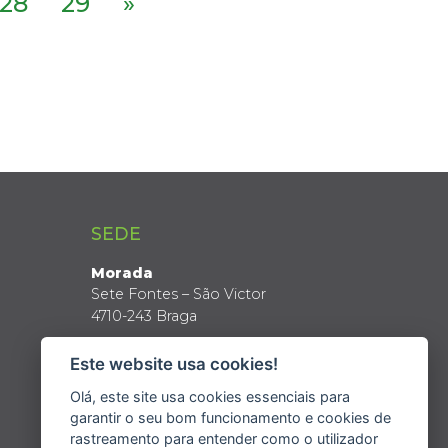
28
29
»
SEDE
Morada
Sete Fontes – São Victor
4710-243 Braga
Coordenadas GPS
Este website usa cookies!
Latitude: 41º 34’ N
Longitude: 8º 24’ W
Olá, este site usa cookies essenciais para
garantir o seu bom funcionamento e cookies de
rastreamento para entender como o utilizador