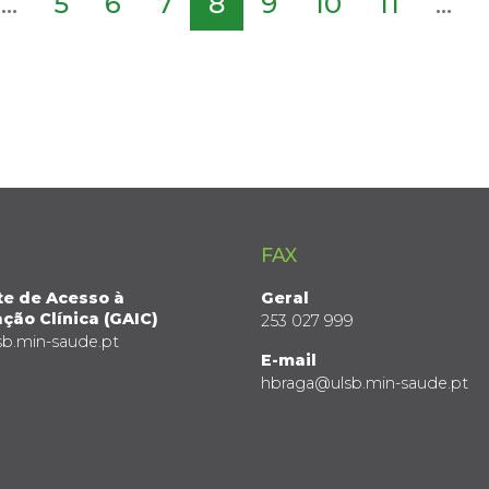
...
5
6
7
8
9
10
11
...
FAX
te de Acesso à
Geral
ção Clínica (GAIC)
253 027 999
sb.min-saude.pt
E-mail
hbraga@ulsb.min-saude.pt