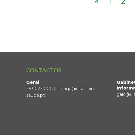
«
1
2
CONTACTOS
Geral
Gabine
Informa
253 027 000 | hbraga@ulsb.min-
gaic@ul
saude.pt