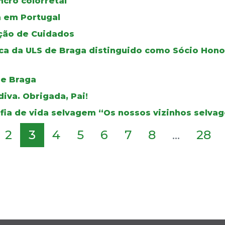
cro colorretal
a em Portugal
ção de Cuidados
rica da ULS de Braga distinguido como Sócio Hon
de Braga
iva. Obrigada, Pai!
fia de vida selvagem “Os nossos vizinhos selva
2
3
4
5
6
7
8
...
28