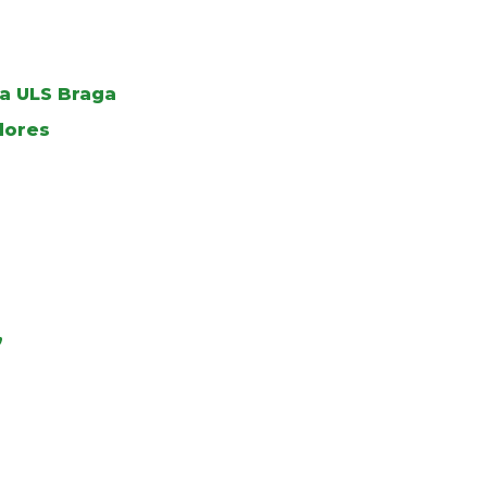
a ULS Braga
dores
”