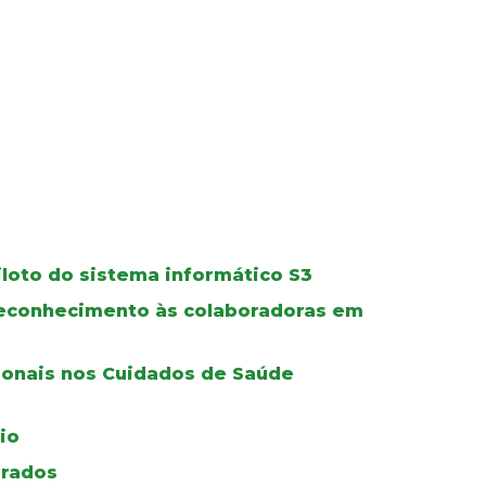
iloto do sistema informático S3
 reconhecimento às colaboradoras em
ionais nos Cuidados de Saúde
io
grados