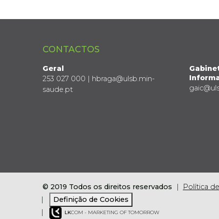
CONTACTOS
Geral
Gabine
Informa
253 027 000 | hbraga@ulsb.min-
gaic@ul
saude.pt
© 2019 Todos os direitos reservados
Política d
Definição de Cookies
LK
COM - MARKETING OF TOMORROW