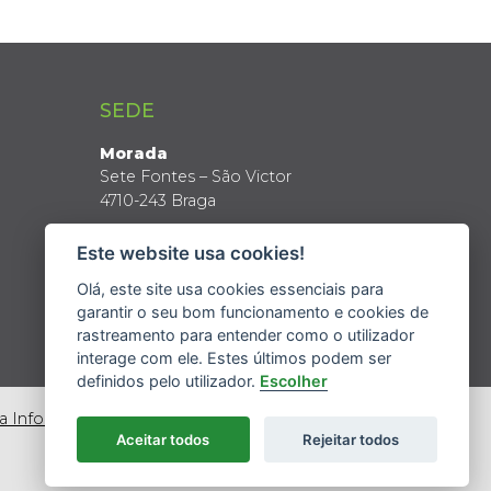
SEDE
Morada
Sete Fontes – São Victor
4710-243 Braga
Coordenadas GPS
Este website usa cookies!
Latitude: 41º 34’ N
Longitude: 8º 24’ W
Olá, este site usa cookies essenciais para
garantir o seu bom funcionamento e cookies de
rastreamento para entender como o utilizador
interage com ele. Estes últimos podem ser
definidos pelo utilizador.
Escolher
da Informação
Aceitar todos
Rejeitar todos