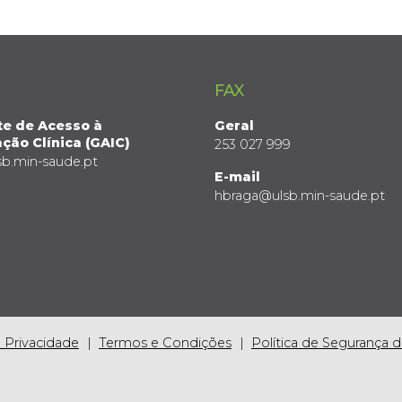
FAX
te de Acesso à
Geral
ção Clínica (GAIC)
253 027 999
sb.min-saude.pt
E-mail
hbraga@ulsb.min-saude.pt
e Privacidade
Termos e Condições
Política de Segurança 