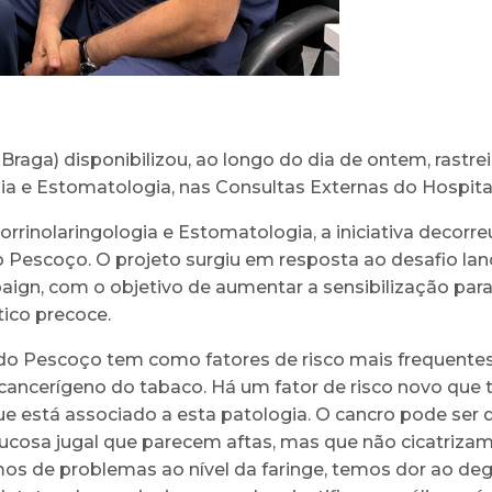
raga) disponibilizou, ao longo do dia de ontem, rastre
ia e Estomatologia, nas Consultas Externas do Hospita
rrinolaringologia e Estomatologia, a iniciativa decor
o Pescoço. O projeto surgiu em resposta ao desafio l
n, com o objetivo de aumentar a sensibilização para e
ico precoce.
 do Pescoço tem como fatores de risco mais frequente
cancerígeno do tabaco. Há um fator de risco novo que 
 está associado a esta patologia. O cancro pode ser de
mucosa jugal que parecem aftas, mas que não cicatriza
s de problemas ao nível da faringe, temos dor ao deglu