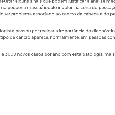
l detetar alguns sinais que podem justificar a análise m
ma pequena massa/nódulo indolor, na zona do pescoço
uer problema associado ao cancro da cabeça e do pesc
gista passou por realçar a importância do diagnóstic
e tipo de cancro aparece, normalmente, em pessoas com
00 e 3000 novos casos por ano com esta patologia, m