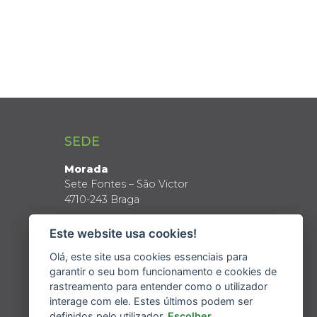
SEDE
Morada
Sete Fontes – São Victor
4710-243 Braga
Coordenadas GPS
Este website usa cookies!
Latitude: 41º 34’ N
Longitude: 8º 24’ W
Olá, este site usa cookies essenciais para
garantir o seu bom funcionamento e cookies de
rastreamento para entender como o utilizador
interage com ele. Estes últimos podem ser
definidos pelo utilizador.
Escolher