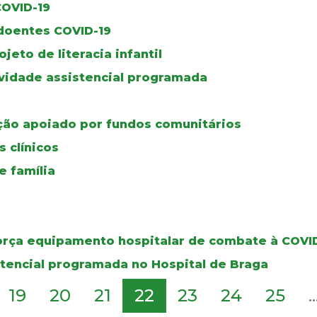
COVID-19
 doentes COVID-19
ojeto de literacia infantil
ividade assistencial programada
ção apoiado por fundos comunitários
 clínicos
 família
força equipamento hospitalar de combate à COVI
tencial programada no Hospital de Braga
19
20
21
22
23
24
25
..