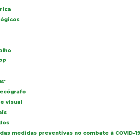
rica
ógicos
alho
PP
us"
 ecógrafo
e visual
ais
dos
a das medidas preventivas no combate à COVID-1