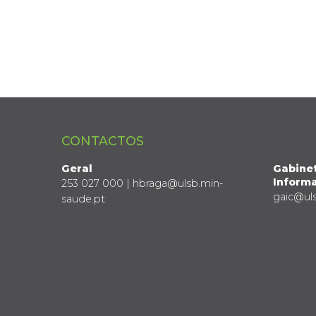
CONTACTOS
Geral
Gabine
Informa
253 027 000 | hbraga@ulsb.min-
gaic@ul
saude.pt