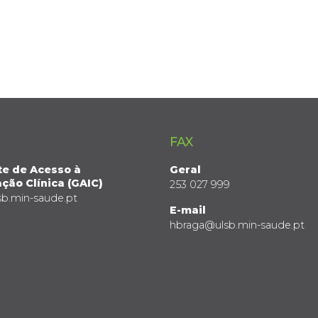
FAX
te de Acesso à
Geral
ção Clínica (GAIC)
253 027 999
sb.min-saude.pt
E-mail
hbraga@ulsb.min-saude.pt