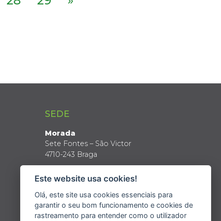
28
29
»
SEDE
Morada
Sete Fontes – São Victor
4710-243 Braga
Coordenadas GPS
Este website usa cookies!
Latitude: 41º 34’ N
Longitude: 8º 24’ W
Olá, este site usa cookies essenciais para
garantir o seu bom funcionamento e cookies de
rastreamento para entender como o utilizador