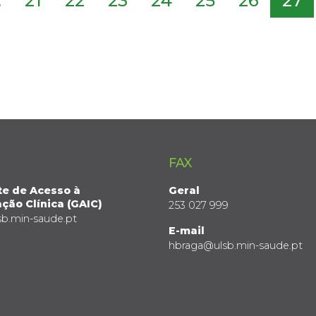
.
21
22
23
24
25
26
27
FAX
te de Acesso à
Geral
ção Clínica (GAIC)
253 027 999
sb.min-saude.pt
E-mail
hbraga@ulsb.min-saude.pt