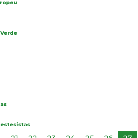
uropeu
 Verde
das
estesistas