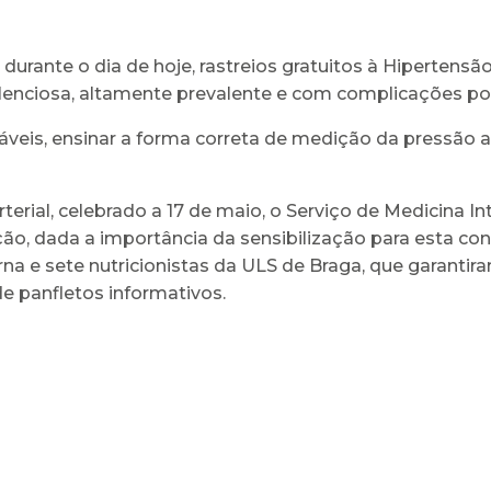
urante o dia de hoje, rastreios gratuitos à Hipertensão 
silenciosa, altamente prevalente e com complicações p
eis, ensinar a forma correta de medição da pressão ar
erial, celebrado a 17 de maio, o Serviço de Medicina I
ção, dada a importância da sensibilização para esta co
a e sete nutricionistas da ULS de Braga, que garantiram
e panfletos informativos.