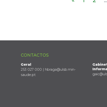
«
1
2
..
CONTACTOS
Geral
Gabine
Informa
253 027 000 | hbraga@ulsb.min-
gaic@ul
saude.pt