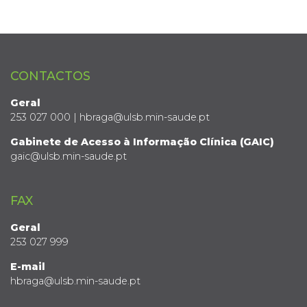
CONTACTOS
Geral
253 027 000 | hbraga@ulsb.min-saude.pt
Gabinete de Acesso à Informação Clínica (GAIC)
gaic@ulsb.min-saude.pt
FAX
Geral
253 027 999
E-mail
hbraga@ulsb.min-saude.pt