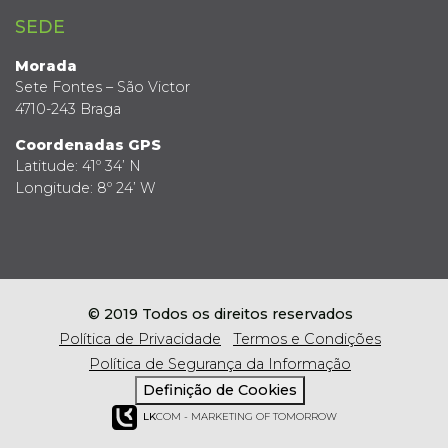
SEDE
Morada
Sete Fontes – São Victor
4710-243 Braga
Coordenadas GPS
Latitude: 41º 34’ N
Longitude: 8º 24’ W
© 2019 Todos os direitos reservados
Política de Privacidade
Termos e Condições
Política de Segurança da Informação
Definição de Cookies
LK
COM - MARKETING OF TOMORROW