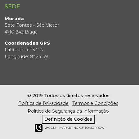
SEDE
Morada
Sete Fontes – São Victor
4710-243 Braga
Coordenadas GPS
Latitude: 41º 34’ N
Longitude: 8º 24’ W
© 2019 Todos os direitos reservados
Política de Privacidade
Termos e Condições
Política de Segurança da Informação
Definição de Cookies
LK
COM - MARKETING OF TOMORROW