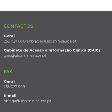
CONTACTOS
Geral
253 027 000 | hbraga@ulsb.min-saude.pt
Gabinete de Acesso à Informação Clínica (GAIC)
gaic@ulsb.min-saude.pt
FAX
Geral
253 027 999
E-mail
hbraga@ulsb.min-saude.pt