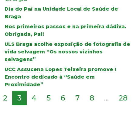
Dia do Pai na Unidade Local de Saúde de
Braga
Nos primeiros passos e na primeira dádiva.
Obrigada, Pai!
ULS Braga acolhe exposição de fotografia de
vida selvagem “Os nossos vizinhos
selvagens”
UCC Assucena Lopes Teixeira promove I
Encontro dedicado à “Saúde em
Proximidade”
2
3
4
5
6
7
8
...
28